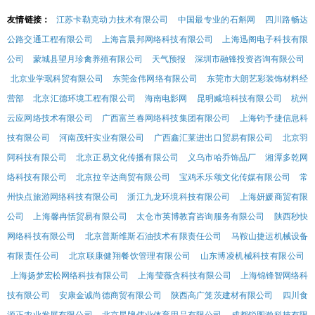
友情链接：
江苏卡勒克动力技术有限公司
中国最专业的石斛网
四川路畅达
公路交通工程有限公司
上海言晨邦网络科技有限公司
上海迅阁电子科技有限
公司
蒙城县望月珍禽养殖有限公司
天气预报
深圳市融锋投资咨询有限公司
北京业学珉科贸有限公司
东莞金伟网络有限公司
东莞市大朗艺彩装饰材料经
营部
北京汇德环境工程有限公司
海南电影网
昆明臧培科技有限公司
杭州
云应网络技术有限公司
广西富兰春网络科技集团有限公司
上海钧予捷信息科
技有限公司
河南茂轩实业有限公司
广西鑫汇莱进出口贸易有限公司
北京羽
阿科技有限公司
北京正易文化传播有限公司
义乌市哈乔饰品厂
湘潭多乾网
络科技有限公司
北京拉辛达商贸有限公司
宝鸡禾乐颂文化传媒有限公司
常
州快点旅游网络科技有限公司
浙江九龙环境科技有限公司
上海妍媛商贸有限
公司
上海馨冉恬贸易有限公司
太仓市英博教育咨询服务有限公司
陕西秒快
网络科技有限公司
北京普斯维斯石油技术有限责任公司
马鞍山捷运机械设备
有限责任公司
北京联康健翔餐饮管理有限公司
山东博凌机械科技有限公司
上海扬梦宏松网络科技有限公司
上海莹薇含科技有限公司
上海锦锋智网络科
技有限公司
安康金诚尚德商贸有限公司
陕西高广笼茨建材有限公司
四川食